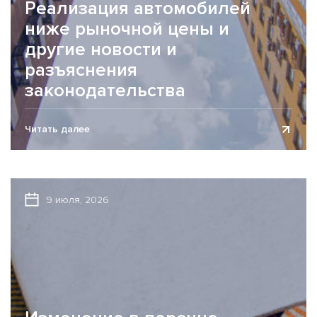
Реализация автомобилей
ниже рыночной цены и
другие новости и
разъяснения
законодательства
Обзор новостей законодательства представлен по
Читать далее
состоянию на 23.07.2026. Регистрация организации и
блокировка счетов С 01.01.2026 в соответствии с
пунктом 2...
9 июля, 2026