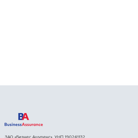
ЗАО «Бизнес Ашуренс». УНП 190241132