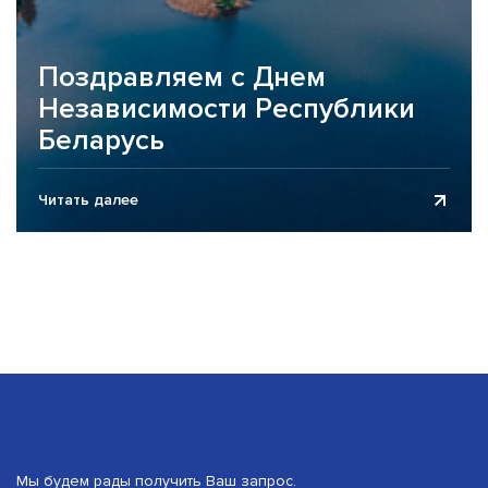
Поздравляем с Днем
Независимости Республики
Беларусь
Аудиторско-консалтинговая компания Business
Читать далее
Assurance поздравляет клиентов, партнеров и коллег с
Днем Независимости Республики Беларусь! Этот
значимый праздник объединяет всех нас...
Мы будем рады получить Ваш запрос.