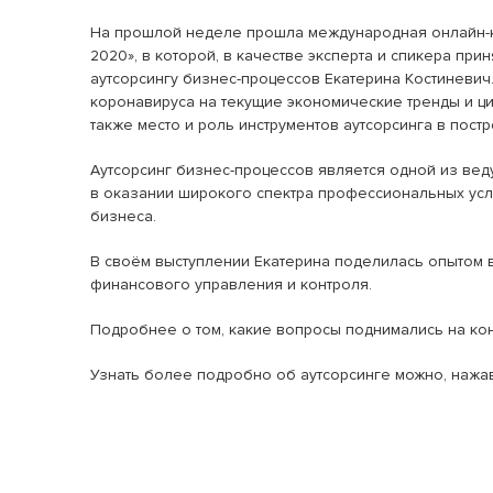
На прошлой неделе прошла международная онлайн-к
2020», в которой, в качестве эксперта и спикера пр
аутсорсингу бизнес-процессов Екатерина Костиневи
коронавируса на текущие экономические тренды и ц
также место и роль инструментов аутсорсинга в пос
Аутсорсинг бизнес-процессов является одной из ве
в оказании широкого спектра профессиональных усл
бизнеса.
В своём выступлении Екатерина поделилась опытом в
финансового управления и контроля.
Подробнее о том, какие вопросы поднимались на ко
Узнать более подробно об аутсорсинге можно, нажа