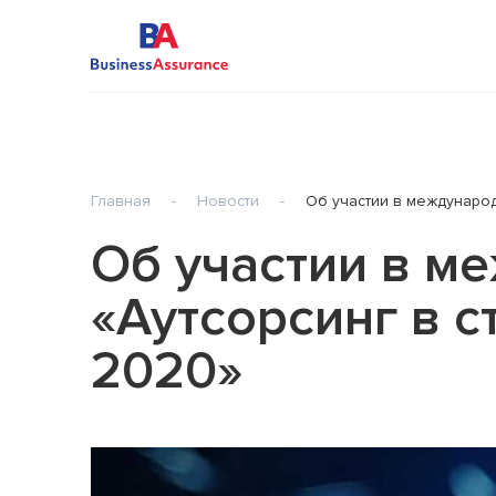
Главная
-
Новости
-
Об участии в междунаро
Обязательный аудит бухгалтерской
Трансфе
(финансовой) отчётности
Об участии в м
Налогов
Инициативный аудит
Услуги 
«Аутсорсинг в 
Аудит национальной отчётности
консуль
Аудит отчётности, составленной в
Разрабо
2020»
соответствии с МСФО
планиро
Согласованные аудиторские
Междуна
процедуры
консуль
Обзор национальной отчётности
Обзор отчётности, составленной в