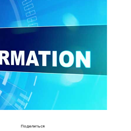
ию
ов
Поделиться