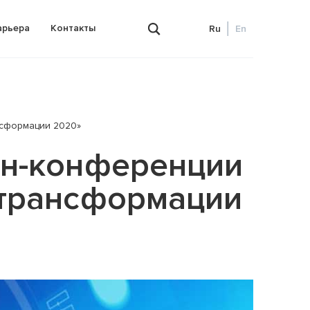
арьера
Контакты
Ru
En
нсформации 2020»
а)
Бухгалтерское сопровождение
бизнеса
йн-конференции
Расчет заработной платы
 трансформации
ue