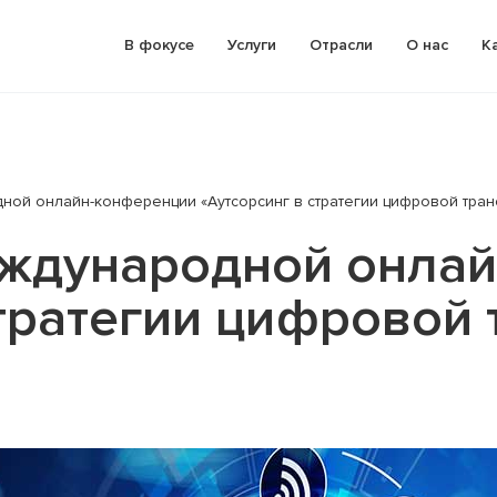
В фокусе
Услуги
Отрасли
О нас
К
дной онлайн-конференции «Аутсорсинг в стратегии цифровой тра
ртное ценообразование
Разработка и анализ (экспертиз
локальных правовых актов
еждународной онла
ый Due Diligence
Услуги в области МСФО
по налоговому
стратегии цифровой
тированию
Стоимостной анализ бизнеса и
активов
тка бизнес-плана (бизнес-
вание)
Оценка стоимости
родное налоговое
Финансовое моделирование и
тирование
бизнес-планирование
Предынвестиционный анализ (D
Diligence)