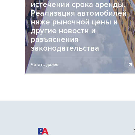
истечении срока аренды.
Реализация автомобилей
ниже рыночной цены и
другие новости и
разъяснения
законодательства
Обзор новостей законодательства представлен
Читать далее
по состоянию на 23.07.2026. Регистрация
организации и блокировка счетов С 01.01.2026 в
соответствии с пунктом 2...