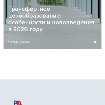
Трансфертное
ценообразование:
особенности и нововведения
в 2026 году
Трансфертное ценообразование (ТЦО) – это зона
Читать далее
повышенного риска и контроля для многих субъектов
хозяйствования со стороны контролирующих органов.
2026 год...